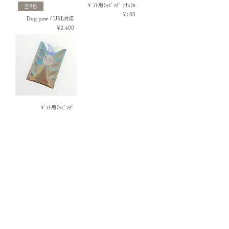
ｷﾞﾌﾄ用ﾗｯﾋﾟﾝｸﾞ ﾅﾁｭﾗﾙ
全9色
Price
¥100
Dog paw / URL対応
Price
¥2,400
ｷﾞﾌﾄ用ﾗｯﾋﾟﾝｸﾞ
Price
¥100
Shop