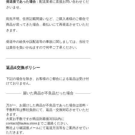
発送後であった場合
：配送業者に直接お問い合わせくだ
さいませ。
宛先不明、住所記載間違いなど、ご購入者様のご都合で
商品が戻ってきた場合、着払いにて再発送させていただ
きます。
発送中の紛失や誤配送等の事故に関しましては、当社で
は責任を負いかねますので何卒ご了承ください。
返品&交換ポリシー
下記の場合を除き、お客様のご都合による返品は受け付
けておりません。
届いた商品が不良品だった場合
万が一、お届けした商品が不良品であった場合は送料・
手数料等は弊社負担にて、返品・交換対応させていただ
きます。
大変お手数ですが商品到着後3日以内に
contact@laulea.store
までご連絡ください。
弊社より確認後メールにて返送方法等をご案内させてい
ただきます。