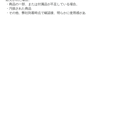
・商品の一部、または付属品が不足している場合。
・汚損された商品
・その他、弊社到着時点で確認後、明らかに使用感があ
ると判断した商品、その他状況によりましては返品、交
換等をお受け出来ない場合もございます。
※交換が可能な場合でも在庫のない場合、ご返金を案内
させていただく事がございます。
また、商品返送の際は、宅配業者様の送り状控えを必ず
お手元に保管してください。(発送中の紛失や誤配送等の
事故に関しましては、当社では責任を負いかねますので
何卒ご了承ください。)
Shop
About
Blog