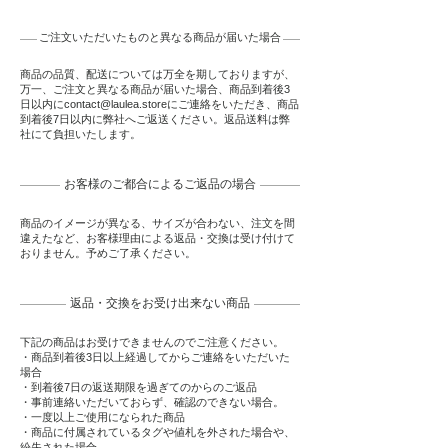
ご注文いただいたものと異なる商品が届いた場合
商品の品質、配送については万全を期しておりますが、
万一、ご注文と異なる商品が届いた場合、商品到着後3
日以内にcontact@laulea
.storeにご連絡をいただき、商品
到着後7日以内に弊社へご返送ください。返品送料は弊
社にて負担いたします。
お客様のご都合によるご返品の場合
商品のイメージが異なる、サイズが合わない、注文を間
違えたなど、お客様理由による返品・交換は受け付けて
おりません。予めご了承ください。
返品・交換をお受け出来ない商品
下記の商品はお受けできませんのでご注意ください。
・商品到着後3日以上経過してからご連絡をいただいた
場合
・到着後7日の返送期限を過ぎてのからのご返品
・事前連絡いただいておらず、確認のできない場合。
・一度以上ご使用になられた商品
・商品に付属されているタグや値札を外された場合や、
紛失された場合。